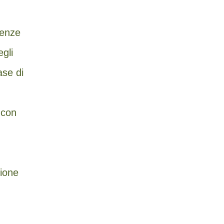
tenze
gli
ase di
 con
zione