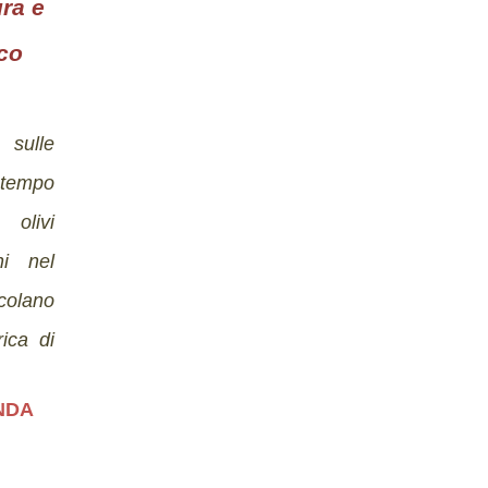
ura e
rco
 sulle
 tempo
 olivi
ni nel
colano
rica di
NDA